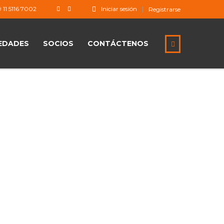
 11 5116 7002
Iniciar sesión
Registrarse
EDADES
SOCIOS
CONTÁCTENOS