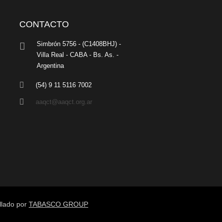
CONTACTO
Simbrón 5756 - (C1408BHJ) -
Villa Real - CABA - Bs. As. -
Argentina
(54) 9 11 5116 7002
aaqct@aaqct.org.ar
llado por
TABASCO GROUP