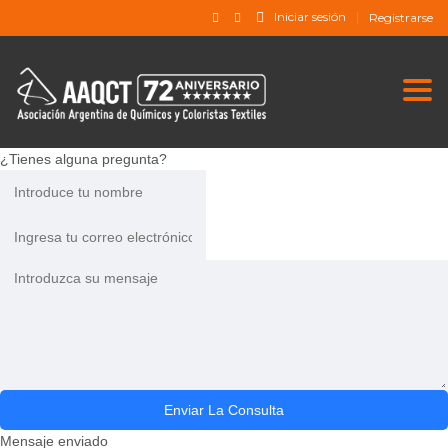
Iniciar sesión
Registrarse
Togg
¿Tienes alguna pregunta?
Enviar La Consulta
Mensaje enviado