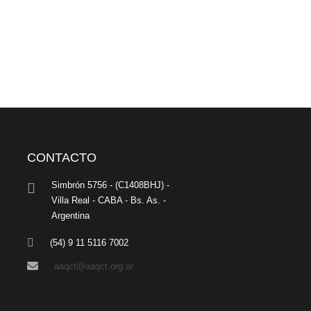
CONTACTO
Simbrón 5756 - (C1408BHJ) -
Villa Real - CABA - Bs. As. -
Argentina
(54) 9 11 5116 7002
aaqct@aaqct.org.ar