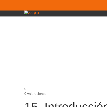
¿Tienes alguna pregunta?
Enviar la consulta
Mensaje enviado
Cerrar
0
0 valoraciones
15. Introducción