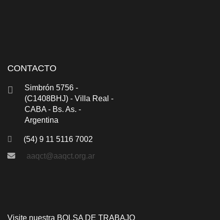
CONTACTO
Simbrón 5756 -
(C1408BHJ) - Villa Real -
CABA - Bs. As. -
Argentina
(54) 9 11 5116 7002
aaqct@aaqct.org.ar
Visite nuestra
BOLSA DE TRABAJO