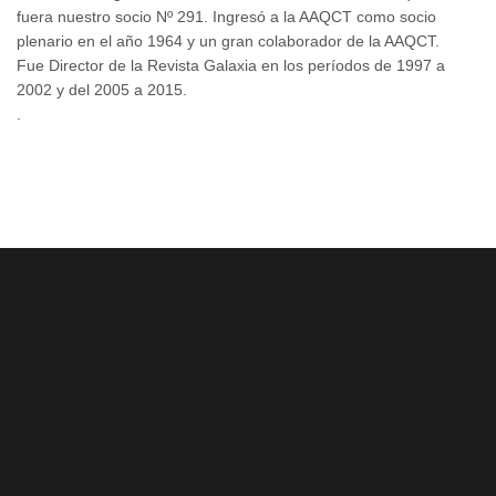
fuera nuestro socio Nº 291. Ingresó a la AAQCT como socio
plenario en el año 1964 y un gran colaborador de la AAQCT.
Fue Director de la Revista Galaxia en los períodos de 1997 a
2002 y del 2005 a 2015.
.