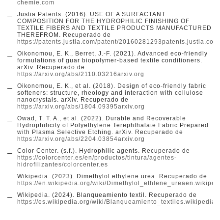
chemie.com
Justia Patents. (2016). USE OF A SURFACTANT
COMPOSITION FOR THE HYDROPHILIC FINISHING OF
TEXTILE FIBERS AND TEXTILE PRODUCTS MANUFACTURED
THEREFROM. Recuperado de
https://patents.justia.com/patent/20160281293
patents.justia.co
Oikonomou, E. K., Berret, J.-F. (2021). Advanced eco-friendly
formulations of guar biopolymer-based textile conditioners.
arXiv. Recuperado de
https://arxiv.org/abs/2110.03216
arxiv.org
Oikonomou, E. K., et al. (2018). Design of eco-friendly fabric
softeners: structure, rheology and interaction with cellulose
nanocrystals. arXiv. Recuperado de
https://arxiv.org/abs/1804.09395
arxiv.org
Owad, T. T. A., et al. (2022). Durable and Recoverable
Hydrophilicity of Polyethylene Terephthalate Fabric Prepared
with Plasma Selective Etching. arXiv. Recuperado de
https://arxiv.org/abs/2204.03854
arxiv.org
Color Center. (s.f.). Hydrophilic agents. Recuperado de
https://colorcenter.es/en/productos/tintura/agentes-
hidrofilizantes/
colorcenter.es
Wikipedia. (2023). Dimethylol ethylene urea. Recuperado de
https://en.wikipedia.org/wiki/Dimethylol_ethlene_urea
en.wikiped
Wikipedia. (2024). Blanqueamiento textil. Recuperado de
https://es.wikipedia.org/wiki/Blanqueamiento_textil
es.wikipedia.