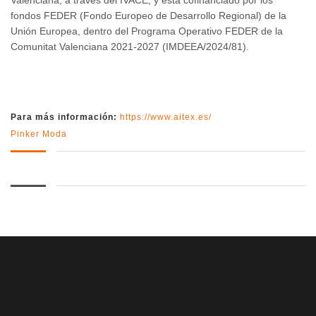
Valenciana, a través del IVACE, y está cofinanciado por los
fondos FEDER (Fondo Europeo de Desarrollo Regional) de la
Unión Europea, dentro del Programa Operativo FEDER de la
Comunitat Valenciana 2021-2027 (IMDEEA/2024/81).
Para más información:
https://www.aitex.es/
Pinker Moda