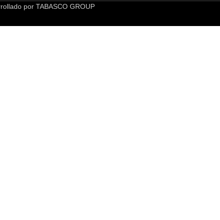
rollado por
TABASCO GROUP
 caracteres de números y letras, y contener al menos 1 letra mayúsc
te sitio web.
Política de privacidad