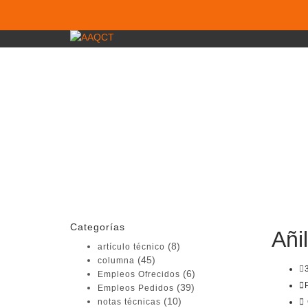
¿Tienes alguna pregunta?
Enviar la consulta
Mensaje enviado
Cerrar
Categorías
Añi
(8)
artículo técnico
(45)
columna
(6)
Empleos Ofrecidos
(39)
Empleos Pedidos
(10)
notas técnicas