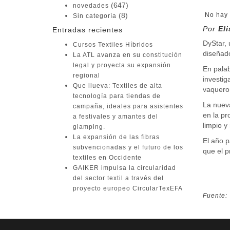
(647)
novedades
(8)
No hay 
Sin categoría
Por
El
Entradas recientes
DyStar, 
Cursos Textiles Híbridos
diseñado
La ATL avanza en su constitución
legal y proyecta su expansión
En palab
regional
investig
Que llueva: Textiles de alta
vaquero 
tecnología para tiendas de
La nueva
campaña, ideales para asistentes
en la pr
a festivales y amantes del
limpio y
glamping.
La expansión de las fibras
El año p
subvencionadas y el futuro de los
que el p
textiles en Occidente
GAIKER impulsa la circularidad
del sector textil a través del
proyecto europeo CircularTexEFA
Fuente:
Buscar: