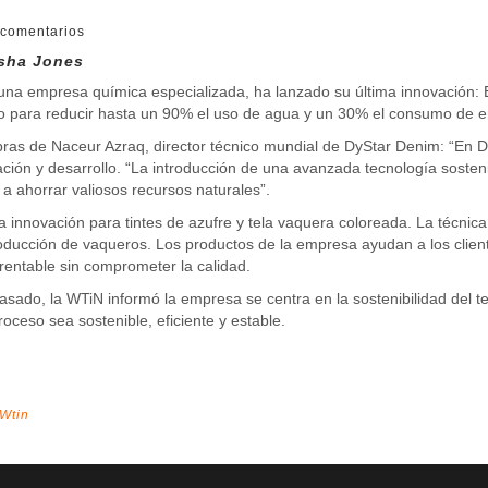
comentarios
isha Jones
una empresa química especializada, ha lanzado su última innovación:
 para reducir hasta un 90% el uso de agua y un 30% el consumo de en
ras de Naceur Azraq, director técnico mundial de DyStar Denim: “En 
ación y desarrollo. “La introducción de una avanzada tecnología sosteni
a ahorrar valiosos recursos naturales”.
 innovación para tintes de azufre y tela vaquera coloreada. La técnic
oducción de vaqueros. Los productos de la empresa ayudan a los clie
 rentable sin comprometer la calidad.
asado, la WTiN informó la empresa se centra en la sostenibilidad del t
roceso sea sostenible, eficiente y estable.
Wtin