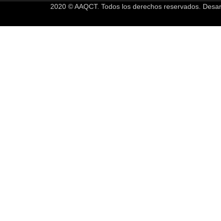
2020 © AAQCT. Todos los derechos reservados. Desar
Sign In
La contraseña debe tener un mínimo de 8
I want to sign up as instructor
Estoy de acuerdo con el almacenamiento y manejo de mis datos por es
Recordarme
Sign In
Registro
Restaurar la contraseña