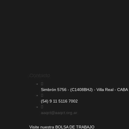
Contacto
Simbrón 5756 - (C1408BHJ) - Villa Real - CABA -
(54) 9 11 5116 7002
aaqct@aaqct.org.ar
Visite nuestra
BOLSA DE TRABAJO