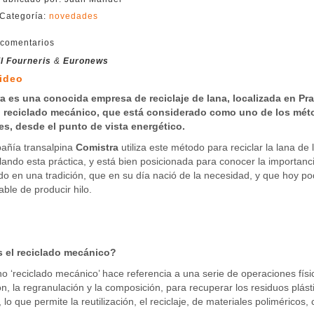
Categoría:
novedades
comentarios
l Fourneris
&
Euronews
video
a es una conocida empresa de reciclaje de lana, localizada en Prato
 reciclado mecánico, que está considerado como uno de los méto
tes, desde el punto de vista energético.
añía transalpina
Comistra
utiliza este método para reciclar la lana d
lando esta práctica, y está bien posicionada para conocer la importanci
do en una tradición, que en su día nació de la necesidad, y que hoy p
ble de producir hilo.
 el reciclado mecánico?
no ‘reciclado mecánico’ hace referencia a una serie de operaciones física
ión, la regranulación y la composición, para recuperar los residuos plá
, lo que permite la reutilización, el reciclaje, de materiales poliméricos,