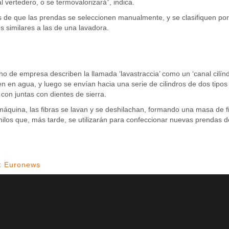
al vertedero, o se termovalorizará”, indica.
de que las prendas se seleccionen manualmente, y se clasifiquen por
s similares a las de una lavadora.
no de empresa describen la llamada ‘lavastraccia’ como un ‘canal cilíndr
 en agua, y luego se envían hacia una serie de cilindros de dos tipos 
con juntas con dientes de sierra.
áquina, las fibras se lavan y se deshilachan, formando una masa de fib
ilos que, más tarde, se utilizarán para confeccionar nuevas prendas d
:
Euronews