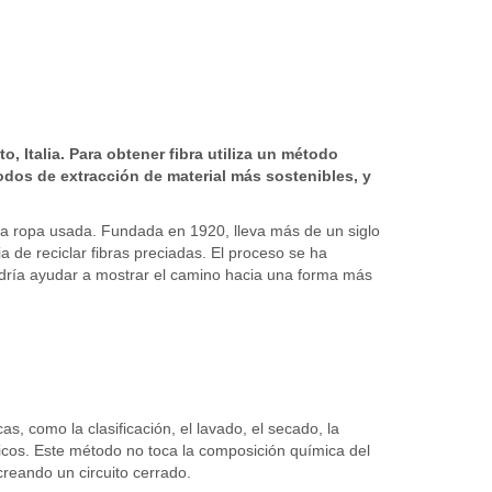
, Italia. Para obtener fibra utiliza un método
dos de extracción de material más sostenibles, y
e la ropa usada. Fundada en 1920, lleva más de un siglo
a de reciclar fibras preciadas. El proceso se ha
odría ayudar a mostrar el camino hacia una forma más
s, como la clasificación, el lavado, el secado, la
sticos. Este método no toca la composición química del
 creando un circuito cerrado.