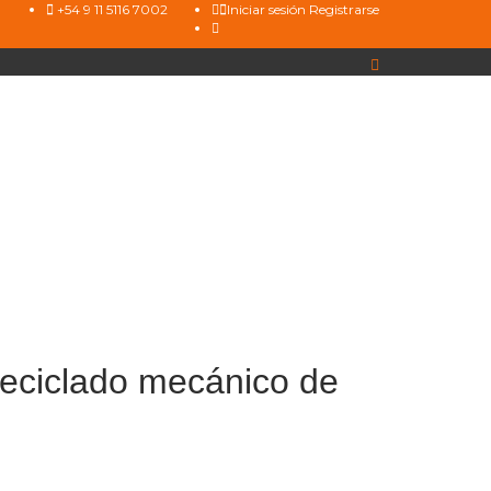
+54 9 11 5116 7002
Iniciar sesión
Registrarse
 reciclado mecánico de