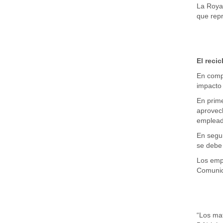
La Royal
que repr
El reci
En compa
impacto 
En prime
aprovech
empleado
En segu
se debe 
Los empl
Comunica
“Los mat