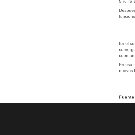
5 % irá 
Después 
funcione
En el se
sumergen
cuentan 
En esa m
nuevos h
Fuente