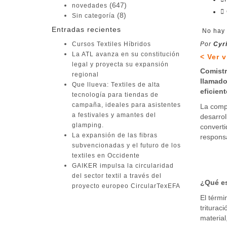
(647)
novedades
(8)
Sin categoría
Entradas recientes
No hay 
Cursos Textiles Híbridos
Por
Cyri
La ATL avanza en su constitución
< Ver 
legal y proyecta su expansión
Comistr
regional
llamado
Que llueva: Textiles de alta
eficien
tecnología para tiendas de
campaña, ideales para asistentes
La comp
a festivales y amantes del
desarrol
glamping.
converti
La expansión de las fibras
responsa
subvencionadas y el futuro de los
textiles en Occidente
GAIKER impulsa la circularidad
del sector textil a través del
¿Qué es
proyecto europeo CircularTexEFA
El térmi
Buscar:
triturac
material