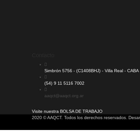
Contacto
Simbrón 5756 - (C1408BHJ) - Villa Real - CABA -
(54) 9 11 5116 7002
aaqct@aaqct.org.ar
Visite nuestra
BOLSA DE TRABAJO
2020 © AAQCT. Todos los derechos reservados. Desar
Sign In