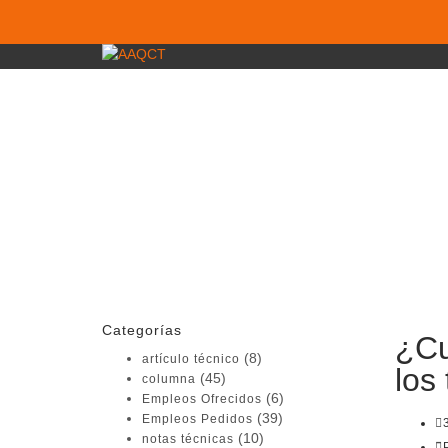
¿Tienes alguna pregunta?
Enviar la consulta
Mensaje enviado
Cerrar
Categorías
¿Cu
(8)
artículo técnico
los 
(45)
columna
(6)
Empleos Ofrecidos
(39)
Empleos Pedidos
(10)
notas técnicas