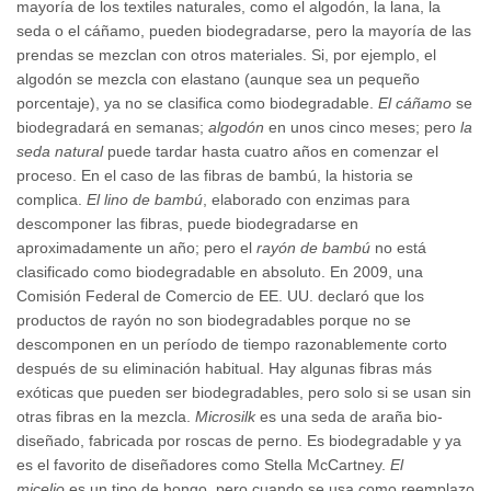
mayoría de los textiles naturales, como el algodón, la lana, la
seda o el cáñamo, pueden biodegradarse, pero la mayoría de las
prendas se mezclan con otros materiales. Si, por ejemplo, el
algodón se mezcla con elastano (aunque sea un pequeño
porcentaje), ya no se clasifica como biodegradable.
El cáñamo
se
biodegradará en semanas;
algodón
en unos cinco meses; pero
la
seda natural
puede tardar hasta cuatro años en comenzar el
proceso. En el caso de las fibras de bambú, la historia se
complica.
El lino de bambú
, elaborado con enzimas para
descomponer las fibras, puede biodegradarse en
aproximadamente un año; pero el
rayón de bambú
no está
clasificado como biodegradable en absoluto. En 2009, una
Comisión Federal de Comercio de EE. UU. declaró que los
productos de rayón no son biodegradables porque no se
descomponen en un período de tiempo razonablemente corto
después de su eliminación habitual. Hay algunas fibras más
exóticas que pueden ser biodegradables, pero solo si se usan sin
otras fibras en la mezcla.
Microsilk
es una seda de araña bio-
diseñado, fabricada por roscas de perno. Es biodegradable y ya
es el favorito de diseñadores como Stella McCartney.
El
micelio
es un tipo de hongo, pero cuando se usa como reemplazo