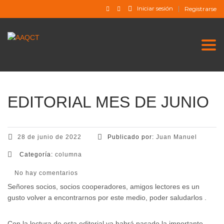
Iniciar sesión
Registrarse
Togg
EDITORIAL MES DE JUNIO
28 de junio de 2022
Publicado por:
Juan Manuel
Categoría:
columna
No hay comentarios
Señores socios, socios cooperadores, amigos lectores es un
gusto volver a encontrarnos por este medio, poder saludarlos .
Con la lectura de esta editorial ya habrá pasado la importante