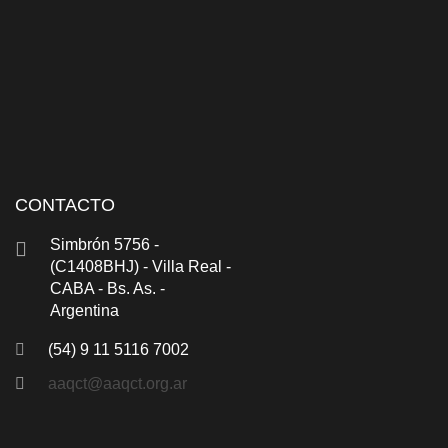
CONTACTO
Simbrón 5756 -
(C1408BHJ) - Villa Real -
CABA - Bs. As. -
Argentina
(54) 9 11 5116 7002
aaqct@aaqct.org.ar