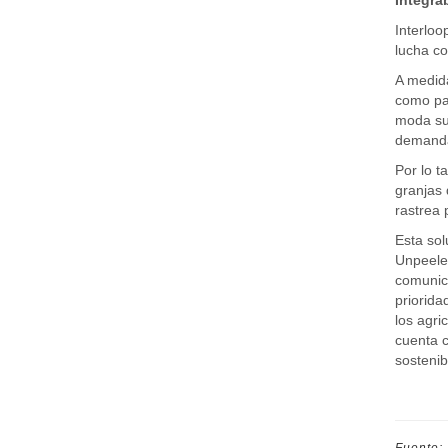
Integra
Interloo
lucha co
A medida
como par
moda sur
demanda
Por lo t
granjas 
rastrea 
Esta sol
Unpeeled
comunica
priorida
los agri
cuenta c
sostenib