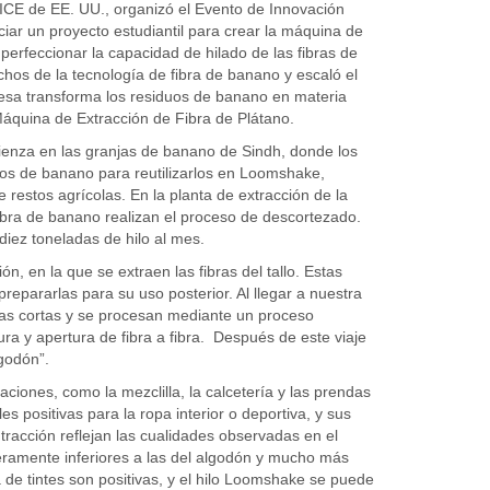
DICE de EE. UU., organizó el Evento de Innovación
ciar un proyecto estudiantil para crear la máquina de
perfeccionar la capacidad de hilado de las fibras de
hos de la tecnología de fibra de banano y escaló el
resa transforma los residuos de banano en materia
 Máquina de Extracción de Fibra de Plátano.
mienza en las granjas de banano de Sindh, donde los
uos de banano para reutilizarlos en Loomshake,
restos agrícolas. En la planta de extracción de la
fibra de banano realizan el proceso de descortezado.
diez toneladas de hilo al mes.
ón, en la que se extraen las fibras del tallo. Estas
repararlas para su uso posterior. Al llegar a nuestra
apas cortas y se procesan mediante un proceso
ra y apertura de fibra a fibra. Después de este viaje
lgodón”.
ciones, como la mezclilla, la calcetería y las prendas
s positivas para la ropa interior o deportiva, y sus
racción reflejan las cualidades observadas en el
eramente inferiores a las del algodón y mucho más
de tintes son positivas, y el hilo Loomshake se puede