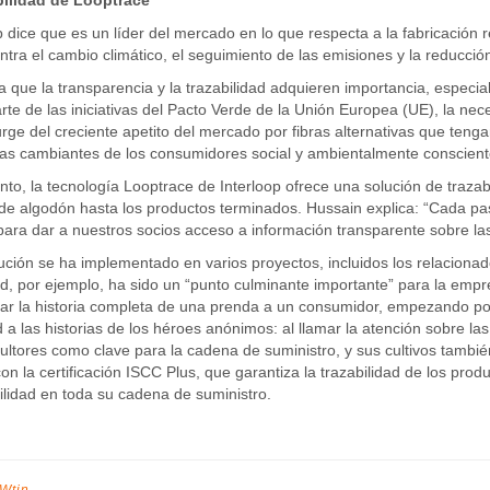
bilidad de Looptrace
p dice que es un líder del mercado en lo que respecta a la fabricació
ntra el cambio climático, el seguimiento de las emisiones y la reducci
 que la transparencia y la trazabilidad adquieren importancia, especia
te de las iniciativas del Pacto Verde de la Unión Europea (UE), la nec
ge del creciente apetito del mercado por fibras alternativas que tenga
s cambiantes de los consumidores social y ambientalmente conscient
anto, la tecnología Looptrace de Interloop ofrece una solución de traz
de algodón hasta los productos terminados. Hussain explica: “Cada pa
para dar a nuestros socios acceso a información transparente sobre la
ución se ha implementado en varios proyectos, incluidos los relaciona
, por ejemplo, ha sido un “punto culminante importante” para la empr
r la historia completa de una prenda a un consumidor, empezando por
d a las historias de los héroes anónimos: al llamar la atención sobre las
cultores como clave para la cadena de suministro, y sus cultivos tam
on la certificación ISCC Plus, que garantiza la trazabilidad de los prod
ilidad en toda su cadena de suministro.