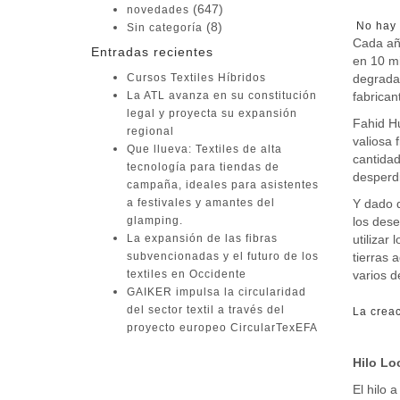
(647)
novedades
(8)
No hay 
Sin categoría
Cada año
Entradas recientes
en 10 mi
Cursos Textiles Híbridos
degradac
La ATL avanza en su constitución
fabrican
legal y proyecta su expansión
Fahid Hu
regional
valiosa 
Que llueva: Textiles de alta
cantidad
tecnología para tiendas de
desperd
campaña, ideales para asistentes
a festivales y amantes del
Y dado q
glamping.
los dese
La expansión de las fibras
utilizar
subvencionadas y el futuro de los
tierras 
textiles en Occidente
varios d
GAIKER impulsa la circularidad
del sector textil a través del
La crea
proyecto europeo CircularTexEFA
Buscar:
Hilo L
El hilo 