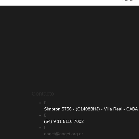
Fuente:
Contacto
Simbrón 5756 - (C1408BHJ) - Villa Real - CABA -
(54) 9 11 5116 7002
aaqct@aaqct.org.ar