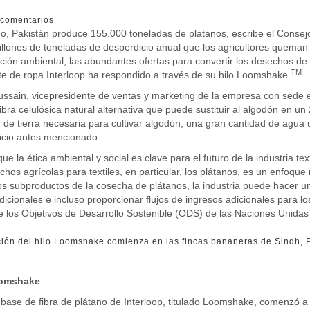
comentarios
, Pakistán produce 155.000 toneladas de plátanos, escribe el Consejo 
llones de toneladas de desperdicio anual que los agricultores queman
ión ambiental, las abundantes ofertas para convertir los desechos de b
TM
te de ropa Interloop ha respondido a través de su hilo Loomshake
.
ssain, vicepresidente de ventas y marketing de la empresa con sede e
fibra celulósica natural alternativa que puede sustituir al algodón en u
 de tierra necesaria para cultivar algodón, una gran cantidad de agua u
icio antes mencionado.
ue la ética ambiental y social es clave para el futuro de la industria te
chos agrícolas para textiles, en particular, los plátanos, es un enfoque
 los subproductos de la cosecha de plátanos, la industria puede hacer un
adicionales e incluso proporcionar flujos de ingresos adicionales para l
e los Objetivos de Desarrollo Sostenible (ODS) de las Naciones Unidas
ción del hilo Loomshake comienza en las fincas bananeras de Sindh, 
oomshake
a base de fibra de plátano de Interloop, titulado Loomshake, comenzó a 