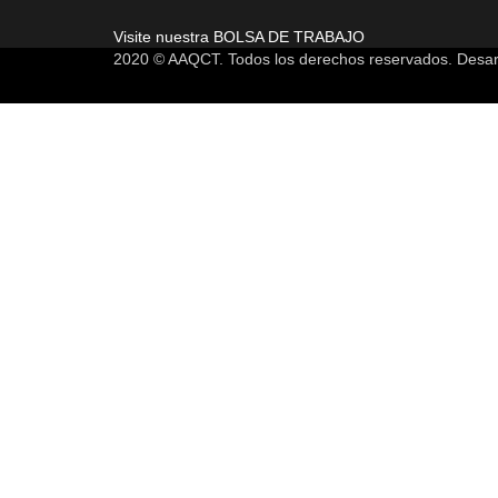
Visite nuestra
BOLSA DE TRABAJO
2020 © AAQCT. Todos los derechos reservados. Desar
Sign In
La contraseña debe tener un mínimo de 8
I want to sign up as instructor
Estoy de acuerdo con el almacenamiento y manejo de mis datos por es
Recordarme