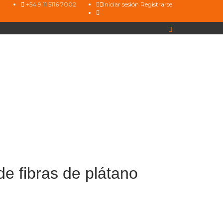
+54 9 11 5116 7002
Iniciar sesión
Registrarse
de fibras de plátano