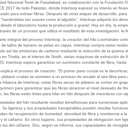
dad Nacional Textil de Faisalabad, en colaboración con la Fundación 
ICE 2017 de todo Pakistán, donde Interloop expresó su interés en finan
zado para extraer fibras. Después de otras etapas de desarrollo, para 
“haciéndolas tan suaves como el algodón”, Interloop adquirió los derec
desde el laboratorio hasta la producción a granel. Hoy en día, la emp
través de un proceso que utiliza el resultado de esta investigación: la
te integral del proceso Interloop, la creación del hilo Loomshake co
 de tallos de banano se pelan en capas. Interloop compra estos resid
do así las emisiones de carbono mediante la reducción de la quema de 
en Thatta, en el interior de Sindh, varias máquinas de extracción de 
5, Interloop espera garantizar un suministro constante de fibra, hasta 
explica el proceso de creación: “El primer paso crucial es la decorticaci
e plátano crudas se someten a un proceso de secado al aire libre para p
e hilatura de Interloop, estas fibras secas de plátano se cortan en gr
ímico para garantizar que las fibras alcancen el nivel deseado de finu
, las fibras están listas para hilar en hilo después de mezclarse con a
iedades del hilo resultante resultan beneficiosas para numerosas aplica
r. Su ligereza y sus propiedades transpirables pueden resultar funcionale
des de recuperación de humedad, densidad de fibra y resistencia a la t
y el cáñamo. En otros lugares, sus propiedades de elongación son lig
e las del cáñamo. Dos, según se informa, sus capacidades de recogida 