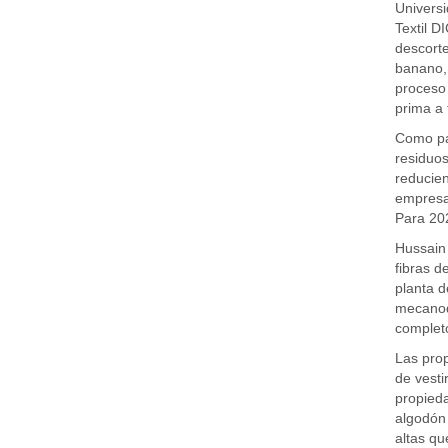
Universi
Textil D
descorte
banano, 
proceso 
prima a 
Como par
residuos
reducien
empresa 
Para 202
Hussain 
fibras d
planta d
mecanoqu
completo
Las prop
de vesti
propieda
algodón 
altas qu