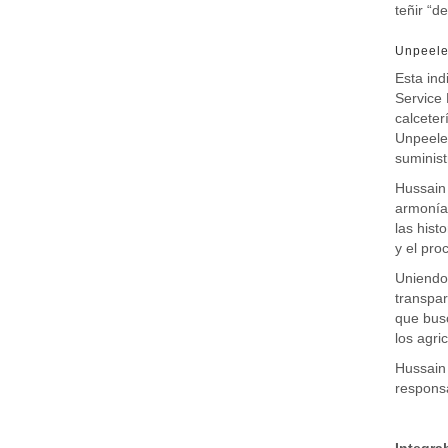
teñir “d
Unpeeled
Esta ind
Service 
calceter
Unpeeled
suminist
Hussain 
armonía 
las hist
y el pro
Uniendo 
transpar
que busc
los agric
Hussain 
responsa