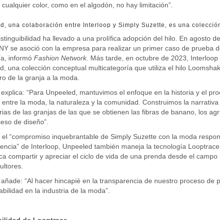
e cualquier color, como en el algodón, no hay limitación”.
, una colaboración entre Interloop y Simply Suzette, es una colecci
istinguibilidad ha llevado a una prolífica adopción del hilo. En agosto
NY se asoció con la empresa para realizar un primer caso de prueba de
ía, informó
Fashion Network
.
Más tarde, en octubre de 2023, Interloop
, una colección conceptual multicategoría que utiliza el hilo Loomshak
ro de la granja a la moda.
explica: “Para Unpeeled, mantuvimos el enfoque en la historia y el pr
entre la moda, la naturaleza y la comunidad. Construimos la narrativa 
orias de las granjas de las que se obtienen las fibras de banano, los a
ceso de diseño”.
el “compromiso inquebrantable de Simply Suzette con la moda responsa
encia” de Interloop, Unpeeled también maneja la tecnología Looptrace 
a compartir y apreciar el ciclo de vida de una prenda desde el campo h
ultores.
añade: “Al hacer hincapié en la transparencia de nuestro proceso de 
bilidad en la industria de la moda”.