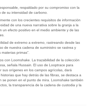
n responsable, respaldado por su compromiso con la
ón de su intensidad de carbono.
lmente con los crecientes requisitos de información
esidad de una nueva narrativa sobre la granja a la
n un efecto positivo en el medio ambiente y de las
es.
abilidad de extremo a extremo, rastreando desde las
so de nuestra cadena de suministro se rastrea y
s materias primas”.
dos con Loomshake. La trazabilidad de la colección
esa, señala Hussain. El uso de Looptrace para
 sus orígenes en los campos agrícolas, dará
 historias que hay detrás de las fibras, se destaca a
bién se ponen en el punto de mira. Loomshake también
uctos, la transparencia de la cadena de custodia y la