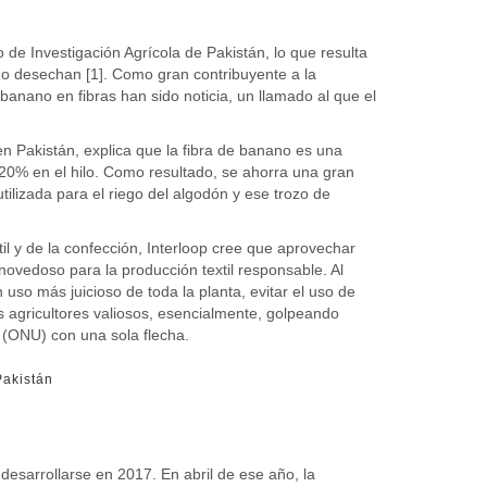
de Investigación Agrícola de Pakistán, lo que resulta
 o desechan [1]. Como gran contribuyente a la
anano en fibras han sido noticia, un llamado al que el
n Pakistán, explica que la fibra de banano es una
n 20% en el hilo. Como resultado, se ahorra una gran
tilizada para el riego del algodón y ese trozo de
xtil y de la confección, Interloop cree que aprovechar
 novedoso para la producción textil responsable. Al
 uso más juicioso de toda la planta, evitar el uso de
os agricultores valiosos, esencialmente, golpeando
 (ONU) con una sola flecha.
Pakistán
desarrollarse en 2017. En abril de ese año, la