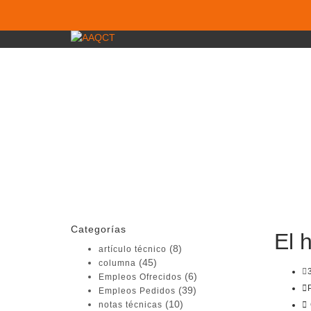
¿Tienes alguna pregunta?
Enviar la consulta
Mensaje enviado
Cerrar
Categorías
El 
(8)
artículo técnico
(45)
columna
(6)
Empleos Ofrecidos
(39)
Empleos Pedidos
(10)
notas técnicas