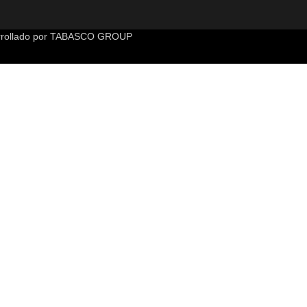
rollado por
TABASCO GROUP
 caracteres de números y letras, y contener al menos 1 letra mayúsc
te sitio web.
Política de privacidad