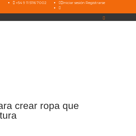
+54 9 11 5116 7002
Iniciar sesión
Registrarse
para crear ropa que
tura