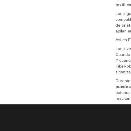
textil e
Los inge
compatib
de crist
apilan e
Así es F
Los inve
Cuando e
Y cuando
FibeRo
sintetiza
Durante 
puede a
botones 
resultan