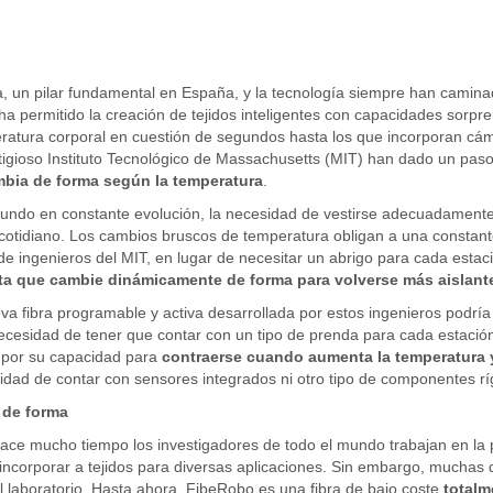
, un pilar fundamental en España, y la tecnología siempre han camin
ha permitido la creación de tejidos inteligentes con capacidades sorp
ratura corporal en cuestión de segundos hasta los que incorporan cá
tigioso Instituto Tecnológico de Massachusetts (MIT) han dado un pas
bia de forma según la temperatura
.
ndo en constante evolución, la necesidad de vestirse adecuadamente p
cotidiano. Los cambios bruscos de temperatura obligan a una constante
de ingenieros del MIT, en lugar de necesitar un abrigo para cada estac
a que cambie dinámicamente de forma para volverse más aislant
a fibra programable y activa desarrollada por estos ingenieros podría 
ecesidad de tener que contar con un tipo de prenda para cada estació
 por su capacidad para
contraerse cuando aumenta la temperatura
idad de contar con sensores integrados ni otro tipo de componentes rí
 de forma
ce mucho tiempo los investigadores de todo el mundo trabajan en la 
ncorporar a tejidos para diversas aplicaciones. Sin embargo, muchas 
l laboratorio. Hasta ahora. FibeRobo es una fibra de bajo coste
totalm