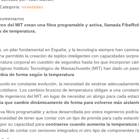
Categoría:
novedades
comentarios
ros del MIT crean una fibra programable y activa, llamada FibeRo
 de temperatura.
, un pilar fundamental en España, y la tecnología siempre han camin
ha permitido la creación de tejidos inteligentes con capacidades sorp
ratura corporal en cuestión de segundos hasta los que incorporan cá
tigioso Instituto Tecnológico de Massachusetts (MIT) han dado un pas
bia de forma según la temperatura
.
ndo en constante evolución, la necesidad de vestirse adecuadamente p
cotidiano. Los cambios bruscos de temperatura obligan a una constante
de ingenieros del MIT, en lugar de necesitar un abrigo para cada estac
a que cambie dinámicamente de forma para volverse más aislant
a fibra programable y activa desarrollada por estos ingenieros podría 
ecesidad de tener que contar con un tipo de prenda para cada estació
 por su capacidad para
contraerse cuando aumenta la temperatura
idad de contar con sensores integrados ni otro tipo de componentes rí