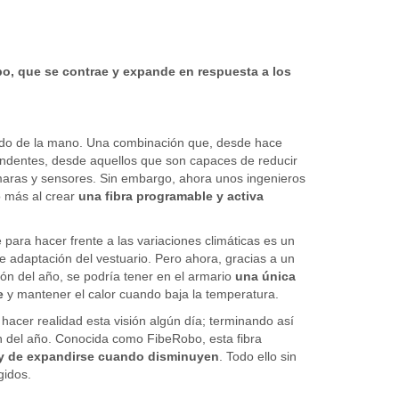
bo, que se contrae y expande en respuesta a los
ado de la mano. Una combinación que, desde hace
rendentes, desde aquellos que son capaces de reducir
maras y sensores. Sin embargo, ahora unos ingenieros
o más al crear
una fibra programable y activa
ara hacer frente a las variaciones climáticas es un
 adaptación del vestuario. Pero ahora, gracias a un
ión del año, se podría tener en el armario
una única
e
y mantener el calor cuando baja la temperatura.
hacer realidad esta visión algún día; terminando así
n del año. Conocida como FibeRobo, esta fibra
 y de expandirse cuando disminuyen
. Todo ello sin
gidos.