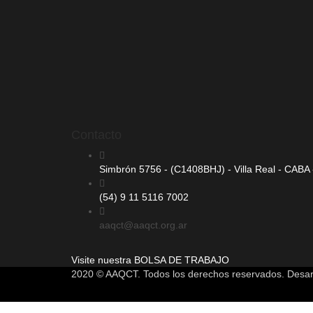
Contacto
Simbrón 5756 - (C1408BHJ) - Villa Real - CABA -
(54) 9 11 5116 7002
aaqct@aaqct.org.ar
Visite nuestra
BOLSA DE TRABAJO
2020 © AAQCT. Todos los derechos reservados. Desar
Sign In