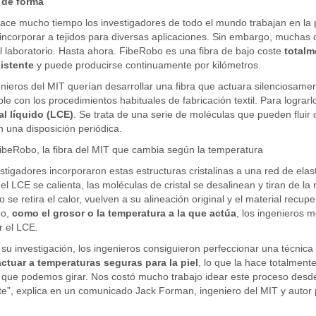
 de forma
ce mucho tiempo los investigadores de todo el mundo trabajan en la 
ncorporar a tejidos para diversas aplicaciones. Sin embargo, muchas 
l laboratorio. Hasta ahora. FibeRobo es una fibra de bajo coste
totalm
xistente
y puede producirse continuamente por kilómetros.
nieros del MIT querían desarrollar una fibra que actuara silenciosam
le con los procedimientos habituales de fabricación textil. Para lograrl
al líquido (LCE)
. Se trata de una serie de moléculas que pueden fluir
n una disposición periódica.
ibeRobo, la fibra del MIT que cambia según la temperatura
stigadores incorporaron estas estructuras cristalinas a una red de el
l LCE se calienta, las moléculas de cristal se desalinean y tiran de la
 se retira el calor, vuelven a su alineación original y el material recup
bo,
como el grosor o la temperatura a la que actúa
, los ingenieros
r el LCE.
su investigación, los ingenieros consiguieron perfeccionar una técnic
ctuar a temperaturas seguras para la piel
, lo que la hace totalmen
que podemos girar. Nos costó mucho trabajo idear este proceso desde c
te”, explica en un comunicado Jack Forman, ingeniero del MIT y autor p