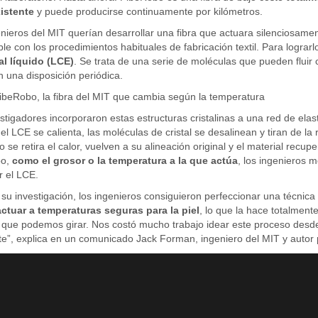
xistente
y puede producirse continuamente por kilómetros.
nieros del MIT querían desarrollar una fibra que actuara silenciosam
le con los procedimientos habituales de fabricación textil. Para lograrl
al líquido (LCE)
. Se trata de una serie de moléculas que pueden fluir
n una disposición periódica.
ibeRobo, la fibra del MIT que cambia según la temperatura
stigadores incorporaron estas estructuras cristalinas a una red de el
l LCE se calienta, las moléculas de cristal se desalinean y tiran de la
 se retira el calor, vuelven a su alineación original y el material recup
bo,
como el grosor o la temperatura a la que actúa
, los ingenieros
r el LCE.
su investigación, los ingenieros consiguieron perfeccionar una técnic
ctuar a temperaturas seguras para la piel
, lo que la hace totalmen
que podemos girar. Nos costó mucho trabajo idear este proceso desde c
te”, explica en un comunicado Jack Forman, ingeniero del MIT y autor p