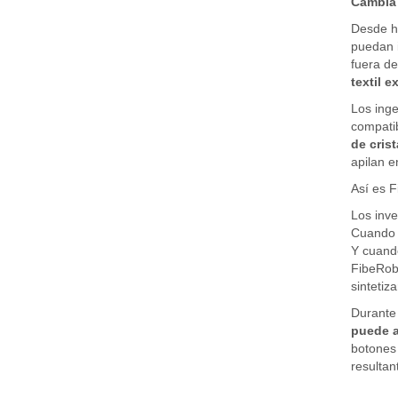
Cambia
Desde ha
puedan i
fuera de
textil e
Los inge
compatib
de crist
apilan e
Así es F
Los inve
Cuando e
Y cuando
FibeRo
sintetiza
Durante 
puede a
botones 
resultan