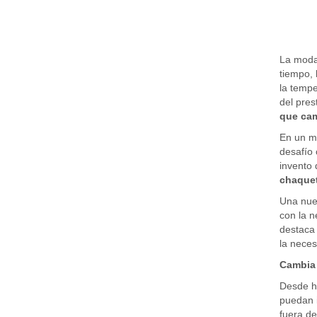
La moda
tiempo, 
la tempe
del pres
que cam
En un mu
desafío 
invento 
chaquet
Una nuev
con la n
destaca
la neces
Cambia
Desde ha
puedan i
fuera de