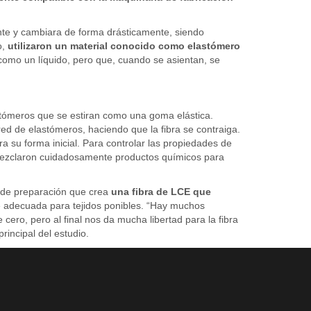
ente y cambiara de forma drásticamente, siendo
o,
utilizaron un material conocido como elastómero
 como un líquido, pero que, cuando se asientan, se
astómeros que se estiran como una goma elástica.
 red de elastómeros, haciendo que la fibra se contraiga.
era su forma inicial. Para controlar las propiedades de
 mezclaron cuidadosamente productos químicos para
a de preparación que crea
una fibra de LCE que
te adecuada para tejidos ponibles. “Hay muchos
ero, pero al final nos da mucha libertad para la fibra
rincipal del estudio.