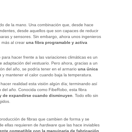
ado de la mano. Una combinación que, desde hace
rendentes, desde aquellos que son capaces de reducir
maras y sensores. Sin embargo, ahora unos ingenieros
o más al crear
una fibra programable y activa
ara hacer frente a las variaciones climáticas es un
 adaptación del vestuario. Pero ahora, gracias a un
ión del año, se podría tener en el armario
una única
e
y mantener el calor cuando baja la temperatura.
hacer realidad esta visión algún día; terminando así
n del año. Conocida como FibeRobo, esta fibra
 y de expandirse cuando disminuyen
. Todo ello sin
gidos.
producción de fibras que cambien de forma y se
de ellas requieren de
hardware
que las hace inviables
ente compatible con la maquinaria de fabricación