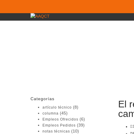
¿Tienes alguna pregunta?
Enviar la consulta
Mensaje enviado
Cerrar
Categorías
El 
(8)
artículo técnico
cam
(45)
columna
(6)
Empleos Ofrecidos
(39)
Empleos Pedidos
(10)
notas técnicas