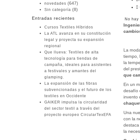
(647)
novedades
(8)
Sin categoría
Entradas recientes
No hay 
Ingenie
Cursos Textiles Híbridos
cambios
La ATL avanza en su constitución
legal y proyecta su expansión
regional
La moda
Que llueva: Textiles de alta
tiempo, 
tecnología para tiendas de
la tempe
campaña, ideales para asistentes
del pres
a festivales y amantes del
que cam
glamping.
La expansión de las fibras
En un mu
subvencionadas y el futuro de los
desafío 
textiles en Occidente
invento 
GAIKER impulsa la circularidad
chaquet
del sector textil a través del
Una nuev
proyecto europeo CircularTexEFA
con la n
destaca
Buscar:
la neces