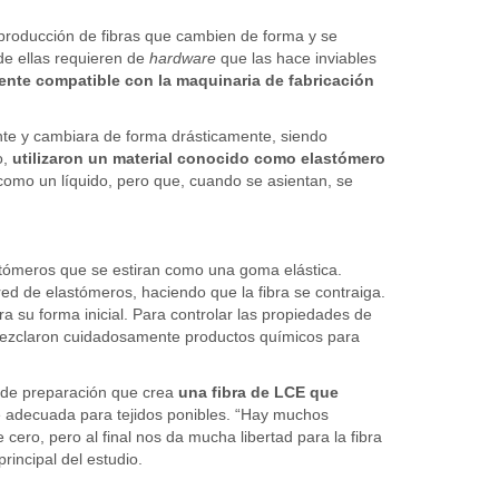
producción de fibras que cambien de forma y se
de ellas requieren de
hardware
que las hace inviables
ente compatible con la maquinaria de fabricación
ente y cambiara de forma drásticamente, siendo
o,
utilizaron un material conocido como elastómero
 como un líquido, pero que, cuando se asientan, se
astómeros que se estiran como una goma elástica.
 red de elastómeros, haciendo que la fibra se contraiga.
era su forma inicial. Para controlar las propiedades de
 mezclaron cuidadosamente productos químicos para
a de preparación que crea
una fibra de LCE que
te adecuada para tejidos ponibles. “Hay muchos
ero, pero al final nos da mucha libertad para la fibra
rincipal del estudio.