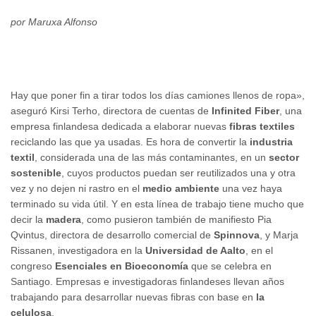
por Maruxa Alfonso
Hay que poner fin a tirar todos los días camiones llenos de ropa»,
aseguró Kirsi Terho, directora de cuentas de
Infinited Fiber
, una
empresa finlandesa dedicada a elaborar nuevas
fibras textiles
reciclando las que ya usadas. Es hora de convertir la
industria
textil
, considerada una de las más contaminantes, en un
sector
sostenible
, cuyos productos puedan ser reutilizados una y otra
vez y no dejen ni rastro en el
medio ambiente
una vez haya
terminado su vida útil. Y en esta línea de trabajo tiene mucho que
decir la
madera
, como pusieron también de manifiesto Pia
Qvintus, directora de desarrollo comercial de
Spinnova
, y Marja
Rissanen, investigadora en la
Universidad de Aalto
, en el
congreso
Esenciales en Bioeconomía
que se celebra en
Santiago. Empresas e investigadoras finlandeses llevan años
trabajando para desarrollar nuevas fibras con base en
la
celulosa
.