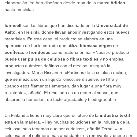
elaboración. Ya han diseñado desde ropa de la marca
Adidas
hasta mochilas.
Ionncell
son las fibras que han diseñado en la
Universidad de
Aalto
, en Helsinki, donde llevan años investigando estos nuevos
materiales. En este caso, el producto se elabora en una
operación de bucle cerrado que utiliza
biomasa virgen
de
coníferas
o
frondosas
como materia prima. «Nuestro producto
puede usar
pulpa de celulosa
o
fibras textiles
y no emplea
productos químicos dañinos con el medio», aseguró la
investigadora Marja Rissanen. «Partimos de la celulosa molida,
que se mezcla con un líquido iónico, se disuelve, se filtra y
cuando esos filamentos emergen, dan lugar a una fibra muy
resistente», añadió. El resultado es un material suave, que
absorbe la humedad, de tacto agradable y biodegradable.
En Finlandia tienen muy claro que el futuro de la
industria textil
está en la madera. «Hay muchas soluciones en la industria de la
celulosa, solo tenemos que ser curiosos», añadió Terho. «La
celulosa es el polímero más abundante, es renovable y puede ser