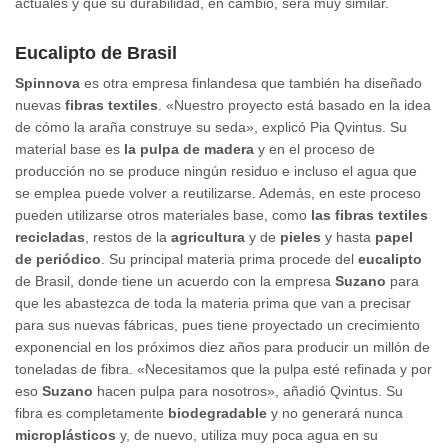
actuales y que su durabilidad, en cambio, será muy similar.
Eucalipto de Brasil
Spinnova
es otra empresa finlandesa que también ha diseñado
nuevas
fibras textiles
. «Nuestro proyecto está basado en la idea
de cómo la araña construye su seda», explicó Pia Qvintus. Su
material base es
la pulpa de madera
y en el proceso de
producción no se produce ningún residuo e incluso el agua que
se emplea puede volver a reutilizarse. Además, en este proceso
pueden utilizarse otros materiales base, como
las fibras textiles
recicladas
, restos de la
agricultura
y de
pieles
y hasta
papel
de periódico
. Su principal materia prima procede del
eucalipto
de Brasil, donde tiene un acuerdo con la empresa
Suzano
para
que les abastezca de toda la materia prima que van a precisar
para sus nuevas fábricas, pues tiene proyectado un crecimiento
exponencial en los próximos diez años para producir un millón de
toneladas de fibra. «Necesitamos que la pulpa esté refinada y por
eso
Suzano
hacen pulpa para nosotros», añadió Qvintus. Su
fibra es completamente
biodegradable
y no generará nunca
microplásticos
y, de nuevo, utiliza muy poca agua en su