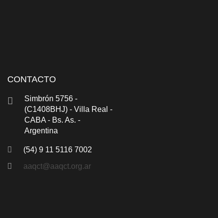
CONTACTO
Simbrón 5756 -
(C1408BHJ) - Villa Real -
CABA - Bs. As. -
Argentina
(54) 9 11 5116 7002
aaqct@aaqct.org.ar