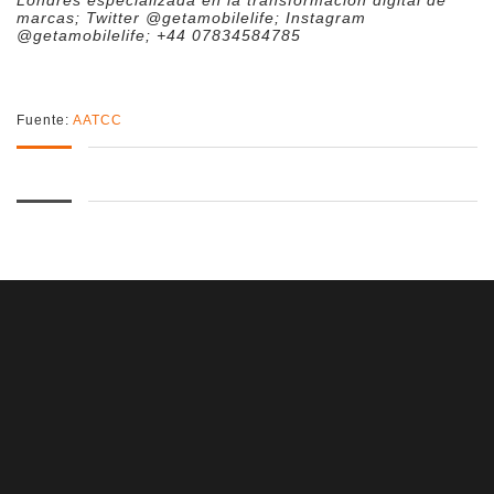
Londres especializada en la transformación digital de
marcas; Twitter @getamobilelife; Instagram
@getamobilelife; +44 07834584785
Fuente:
AATCC