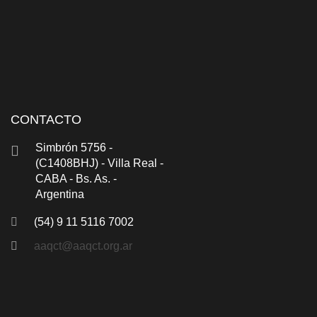
CONTACTO
Simbrón 5756 -
(C1408BHJ) - Villa Real -
CABA - Bs. As. -
Argentina
(54) 9 11 5116 7002
aaqct@aaqct.org.ar