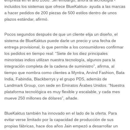
empresa en el año 2000. Sin embargo, ahora la tecnología -
incluidos los sistemas que ofrece BlueKaktus- ayuda a las marcas
a hacer pedidos de 200 piezas de 500 estilos dentro de unos
plazos estándar, afirmó.
Pocos segundos después de que un cliente elija un diseño, el
sistema de BlueKaktus puede darle un precio y una fecha de
entrega provisional, lo que permite a los consumidores confirmar
los pedidos en tiempo real: “Siete de los diez principales
minoristas indios utilizan nuestra tecnología, algunos para la
integración completa de la cadena de suministro”, afirma, al
tiempo que nombra como clientes a Myntra, Arvind Fashion, Bata
India, Fabindia, Blackberrys y el grupo PDS, además de
Landmark Group, con sede en Emiratos Árabes Unidos. “Nuestra
plataforma tecnológica es muy flexible y escalable, y cada mes
mueve 250 millones de dólares”, añade.
BlueKaktus también ha innovado en el lado de la oferta. Para
evitar verse limitado por la capacidad de producción de sus
propias fábricas, hace dos años Jain empezó a desarrollar un