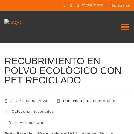
Iniciar sesión
Registrarse
Togg
RECUBRIMIENTO EN
POLVO ECOLÓGICO CON
PET RECICLADO
31 de julio de 2024
Publicado por:
Juan Manuel
Categoría:
novedades
No hay comentarios
París, Francia – 20 de junio de 2024 –
Arkema, líder en