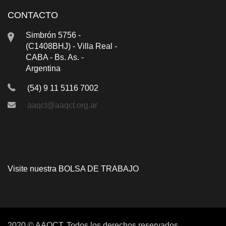
CONTACTO
Simbrón 5756 -
(C1408BHJ) - Villa Real -
CABA - Bs. As. -
Argentina
(54) 9 11 5116 7002
aaqct@aaqct.org.ar
Visite nuestra
BOLSA DE TRABAJO
2020 © AAQCT. Todos los derechos reservados.