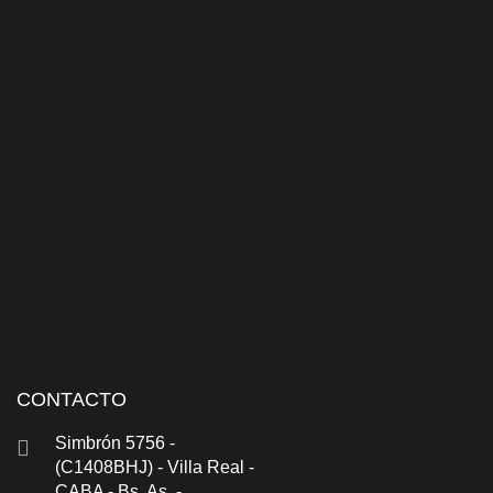
CONTACTO
Simbrón 5756 -
(C1408BHJ) - Villa Real -
CABA - Bs. As. -