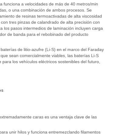
lia funciona a velocidades de más de 40 metros/min
nadas, o una combinación de ambos procesos. Se
esamiento de resinas termoactivadas de alta viscosidad
 con tres pinzas de calandrado de alta precisión con
ra los pasos intermedios de laminación incluyen carga
ador de banda para el rebobinado del producto
aterías de litio-azufre (Li-S) en el marco del Faraday
 que sean comercialmente viables, las baterías Li-S
ara los vehículos eléctricos sostenibles del futuro,
os
 extremadamente caras es una ventaja clave de las
 para unir hilos y funciona entremezclando filamentos