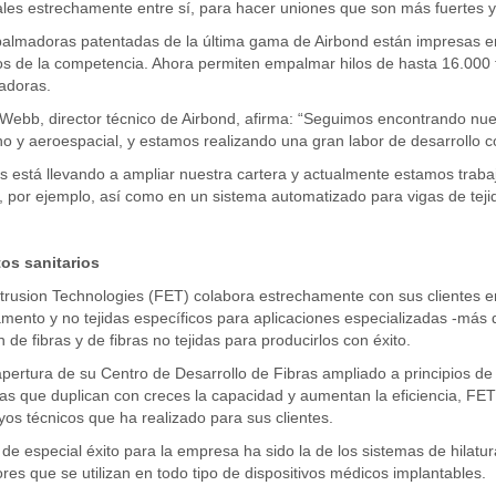
ales estrechamente entre sí, para hacer uniones que son más fuertes y
lmadoras patentadas de la última gama de Airbond están impresas en 3
s de la competencia. Ahora permiten empalmar hilos de hasta 16.000 te
doras.
ebb, director técnico de Airbond, afirma: “Seguimos encontrando nuevo
o y aeroespacial, y estamos realizando una gran labor de desarrollo con
s está llevando a ampliar nuestra cartera y actualmente estamos trab
 por ejemplo, así como en un sistema automatizado para vigas de teji
os sanitarios
trusion Technologies (FET) colabora estrechamente con sus clientes en 
mento y no tejidas específicos para aplicaciones especializadas -más d
n de fibras y de fibras no tejidas para producirlos con éxito.
apertura de su Centro de Desarrollo de Fibras ampliado a principios d
s que duplican con creces la capacidad y aumentan la eficiencia, FET
os técnicos que ha realizado para sus clientes.
de especial éxito para la empresa ha sido la de los sistemas de hilatur
res que se utilizan en todo tipo de dispositivos médicos implantables.