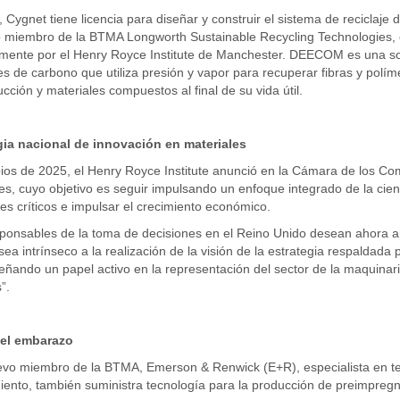
Cygnet tiene licencia para diseñar y construir el sistema de recicla
 miembro de la BTMA Longworth Sustainable Recycling Technologies, e
mente por el Henry Royce Institute de Manchester. DEECOM es una sol
s de carbono que utiliza presión y vapor para recuperar fibras y polím
cción y materiales compuestos al final de su vida útil.
gia nacional de innovación en materiales
pios de 2025, el Henry Royce Institute anunció en la Cámara de los C
es, cuyo objetivo es seguir impulsando un enfoque integrado de la cien
es críticos e impulsar el crecimiento económico.
ponsables de la toma de decisiones en el Reino Unido desean ahora apo
ea intrínseco a la realización de la visión de la estrategia respaldada
ando un papel activo en la representación del sector de la maquinaria
”.
el embarazo
evo miembro de la BTMA, Emerson & Renwick (E+R), especialista en te
iento, también suministra tecnología para la producción de preimpreg