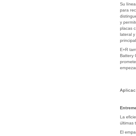
Su línea
para re
distingu
y permit
placas c
lateral 
principal
E+R tamb
Battery 
prometen
empezan
Aplicac
Entreme
La efici
últimas
El empal