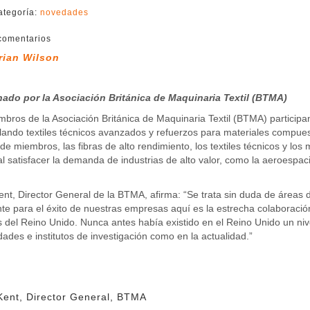
ategoría:
novedades
comentarios
rian Wilson
nado por la Asociación Británica de Maquinaria Textil (BTMA)
bros de la Asociación Británica de Maquinaria Textil (BTMA) particip
lando textiles técnicos avanzados y refuerzos para materiales compues
e miembros, las fibras de alto rendimiento, los textiles técnicos y lo
 al satisfacer la demanda de industrias de alto valor, como la aeroespac
nt, Director General de la BTMA, afirma: “Se trata sin duda de áreas 
te para el éxito de nuestras empresas aquí es la estrecha colaboración
os del Reino Unido. Nunca antes había existido en el Reino Unido un ni
dades e institutos de investigación como en la actualidad.”
Kent, Director General, BTMA