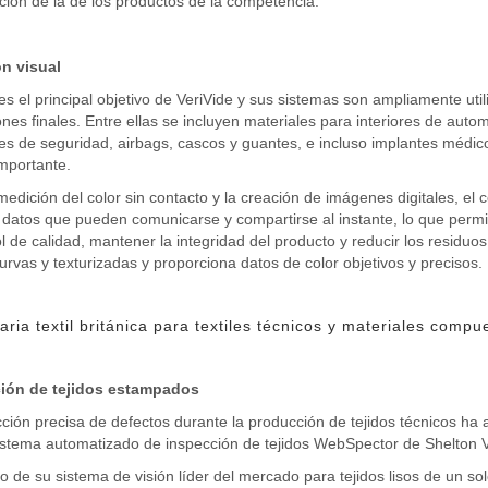
ción de la de los productos de la competencia.
ón visual
 es el principal objetivo de VeriVide y sus sistemas son ampliamente util
ones finales. Entre ellas se incluyen materiales para interiores de auto
es de seguridad, airbags, cascos y guantes, e incluso implantes médicos
mportante.
medición del color sin contacto y la creación de imágenes digitales, el
datos que pueden comunicarse y compartirse al instante, lo que permi
ol de calidad, mantener la integridad del producto y reducir los residuo
urvas y texturizadas y proporciona datos de color objetivos y precisos.
ria textil británica para textiles técnicos y materiales compu
ión de tejidos estampados
ción precisa de defectos durante la producción de tejidos técnicos ha
istema automatizado de inspección de tejidos WebSpector de Shelton V
o de su sistema de visión líder del mercado para tejidos lisos de un s