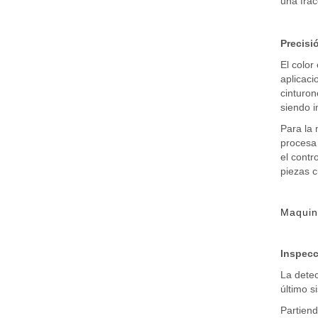
una frac
Precisi
El color
aplicaci
cinturon
siendo i
Para la 
procesa 
el contr
piezas c
Maquina
Inspecc
La detec
último s
Partiend