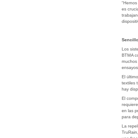
“Hemos c
es cruci
trabajan
disposit
Sencillo
Los sist
BTMA com
muchos a
ensayos 
El últim
textiles
hay disp
El compr
requiere
en las p
para de
La repel
TruRain,