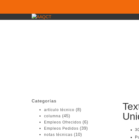
¿Tienes alguna pregunta?
Enviar la consulta
Mensaje enviado
Cerrar
Categorías
Tex
(8)
artículo técnico
Uni
(45)
columna
(6)
Empleos Ofrecidos
(39)
Empleos Pedidos
30
(10)
notas técnicas
P