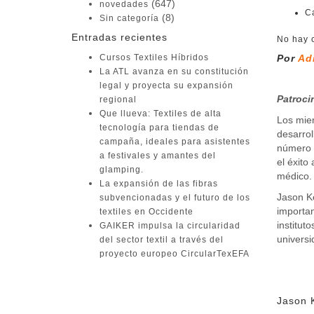
(647)
novedades
C
(8)
Sin categoría
Entradas recientes
No hay 
Cursos Textiles Híbridos
Por
Ad
La ATL avanza en su constitución
legal y proyecta su expansión
Patroci
regional
Que llueva: Textiles de alta
Los miem
tecnología para tiendas de
desarrol
campaña, ideales para asistentes
número d
a festivales y amantes del
el éxito
glamping.
médico.
La expansión de las fibras
Jason Ke
subvencionadas y el futuro de los
importan
textiles en Occidente
institut
GAIKER impulsa la circularidad
universi
del sector textil a través del
proyecto europeo CircularTexEFA
Buscar:
Jason 