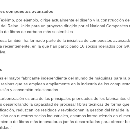
ales compuestos avanzados
exkimp, por ejemplo, dirige actualmente el diseño y la construcción de 
del Reino Unido para un proyecto dirigido por el National Composites C
lo de fibras de carbono más sostenibles.
sa también ha formado parte de la iniciativa de compuestos avanzados
da recientemente, en la que han participado 16 socios liderados por 
ive.
s
s el mayor fabricante independiente del mundo de máquinas para la p
y resinas que se emplean ampliamente en la industria de los compues
ción y conversión relacionadas.
arbonización es una de las principales prioridades de los fabricantes
 desarrollando la capacidad de procesar fibras técnicas de forma que 
rificación, reduzcan los residuos y revolucionen la gestión del final de l
ción con nuestros socios industriales, estamos introduciendo en el m
iento de fibras más innovadoras jamás desarrolladas para ofrecer be
lidad.”