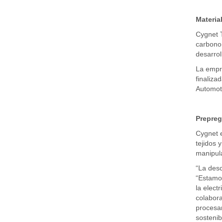
Materi
Cygnet T
carbono 
desarrol
La empre
finaliza
Automot
Prepreg
Cygnet e
tejidos 
manipula
“La desc
“Estamos
la elect
colabora
procesam
sostenibi