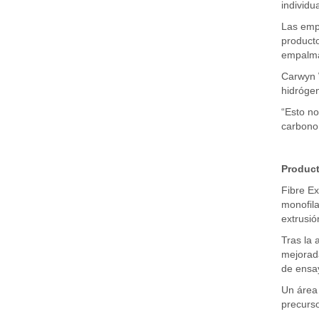
individu
Las empa
producto
empalma
Carwyn W
hidrógen
“Esto no
carbono,
Product
Fibre Ex
monofila
extrusió
Tras la 
mejorada
de ensay
Un área 
precurso