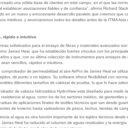
reado una sólida base de clientes en este campo, en el que las norma
al establecer asociaciones fiables y de confianza”, afirma Richard Sla
do en un nuevo y emocionante desarrollo paralelo que creemos que cam
ivos médicos, y anunciaremos todos los detalles antes de la ITMA Asia
, rápido e intuitivo
emas sofisticados para el ensayo de fibras y materiales avanzados son
o James Heal, que ha establecido fuertes vínculos con los principales 
ños y que, con su última colección de instrumentos para ensayos de r
sean sencillos, rápidos e intuitivos.
o comprobador de permeabilidad al aire AirPro de James Heal se utiliza p
 tejidos, de punto o no tejidos. Su software ofrece flexibilidad con no
onibles diferentes tamaños de cabezal de prueba, lo que lo hace ade
obador de cabeza hidrostática HydroView está diseñado para medir la 
 resistencia al agua, como los de los sectores médico, de geotextiles y
ruebas de aplicaciones finales de textiles técnicos que van desde gua
portes de invierno hasta vadeadores de pesca, techos, tiendas de ca
encia al agua es otra función importante de los tejidos técnicos desde 
 James Heal ha reducido el volumen de aguas residuales y la energía