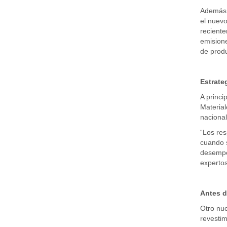
Además, 
el nuevo
reciente
emisione
de produ
Estrate
A princi
Material
nacional
“Los res
cuando s
desempeñ
expertos
Antes d
Otro nu
revestim