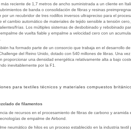
 más reciente de 1,7 metros de ancho suministrada a un cliente en Ita
cubrimientos de banda o consolidación de fibras y resinas preimpreg
e por un recubridor de tres rodillos inversos ultrapreciso para el proc
e el cambio automático de materiales de tejido sensible a tensión cero,
alientes/frías. Los múltiples sistemas de desbobinado y rebobinado pa
y empalme de vuelta fiable y empalme a velocidad cero con un acumul
.
ién ha formado parte de un consorcio que trabaja en el desarrollo de b
Challenge del Reino Unido, dotado con 540 millones de libras. Una vez
 proporcionar una densidad energética relativamente alta a bajo coste p
do inevitablemente por la F1.
iones para textiles técnicos y materiales compuestos británic
zclado de filamentos
encia de recursos en el procesamiento de fibras de carbono y aramida
 tecnologías de empalme de Airbond.
me neumático de hilos es un proceso establecido en la industria textil