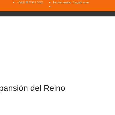
+54 9 11 5116 7002
Iniciar sesión
Registrarse
xpansión del Reino