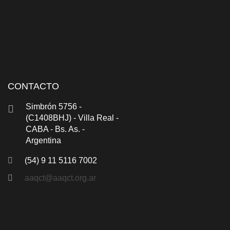
CONTACTO
Simbrón 5756 -
(C1408BHJ) - Villa Real -
CABA - Bs. As. -
Argentina
(54) 9 11 5116 7002
aaqct@aaqct.org.ar