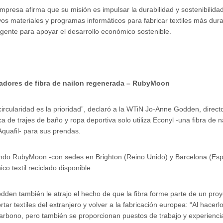
mpresa afirma que su misión es impulsar la durabilidad y sostenibilida
os materiales y programas informáticos para fabricar textiles más dur
ligente para apoyar el desarrollo económico sostenible.
adores de fibra de nailon regenerada – RubyMoon
circularidad es la prioridad”, declaró a la WTiN Jo-Anne Godden, direc
a de trajes de baño y ropa deportiva solo utiliza Econyl -una fibra de 
Aquafil- para sus prendas.
do RubyMoon -con sedes en Brighton (Reino Unido) y Barcelona (Espa
nico textil reciclado disponible.
dden también le atrajo el hecho de que la fibra forme parte de un proy
rtar textiles del extranjero y volver a la fabricación europea: “Al hac
arbono, pero también se proporcionan puestos de trabajo y experienci