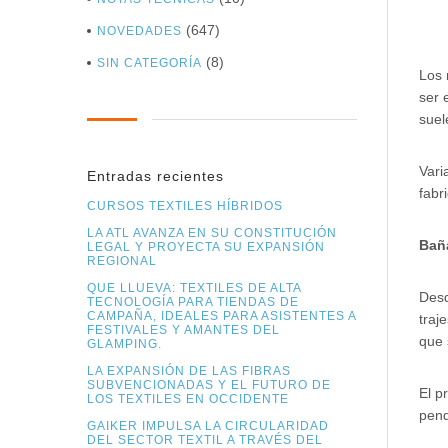
(647)
NOVEDADES
(8)
SIN CATEGORÍA
Los 
ser 
suel
Vari
Entradas recientes
fabr
CURSOS TEXTILES HÍBRIDOS
LA ATL AVANZA EN SU CONSTITUCIÓN
Baña
LEGAL Y PROYECTA SU EXPANSIÓN
REGIONAL
QUE LLUEVA: TEXTILES DE ALTA
Desd
TECNOLOGÍA PARA TIENDAS DE
CAMPAÑA, IDEALES PARA ASISTENTES A
traj
FESTIVALES Y AMANTES DEL
que 
GLAMPING.
LA EXPANSIÓN DE LAS FIBRAS
SUBVENCIONADAS Y EL FUTURO DE
El p
LOS TEXTILES EN OCCIDENTE
pend
GAIKER IMPULSA LA CIRCULARIDAD
DEL SECTOR TEXTIL A TRAVÉS DEL