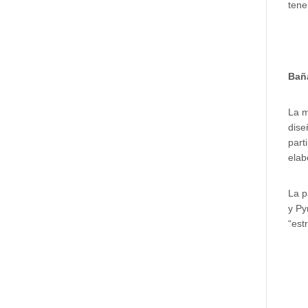
tene
Baña
La m
dise
part
elab
La p
y Py
“est