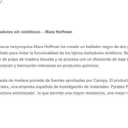
r”.
dores sin sintéticos – Mara Hoffman
arca neoyorquina Mara Hoffman ha creado un bañador negro de dos pie
ñado para imitar la funcionalidad de los típicos bañadores sintéticos. 
ir de pulpa de madera disuelta y se procesa con un disolvente de baj
oración y fabricación intensivas en productos químicos.
asta de madera procede de fuentes aprobadas por Canopy. El producto
ratex, una empresa española de investigación de materiales. Pyratex Po
ructura entrelazada”, lo que permite una mayor resistencia, una mejor 