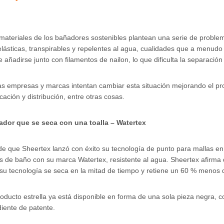
materiales de los bañadores sostenibles plantean una serie de probl
elásticas, transpirables y repelentes al agua, cualidades que a menudo s
e añadirse junto con filamentos de nailon, lo que dificulta la separación
as empresas y marcas intentan cambiar esta situación mejorando el pro
icación y distribución, entre otras cosas.
dor que se seca con una toalla – Watertex
e que Sheertex lanzó con éxito su tecnología de punto para mallas en
es de baño con su marca Watertex, resistente al agua. Sheertex afirma
su tecnología se seca en la mitad de tiempo y retiene un 60 % menos de
roducto estrella ya está disponible en forma de una sola pieza negra, 
iente de patente.