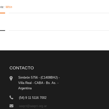
nte:
Wtin
CONTACTO
Simbrón 5756 - (C1408BHJ) -
Villa Real - CABA - Bs. As. -
Argentina
(54) 9 11 5116 7002
aaqct@aaqct.org.ar