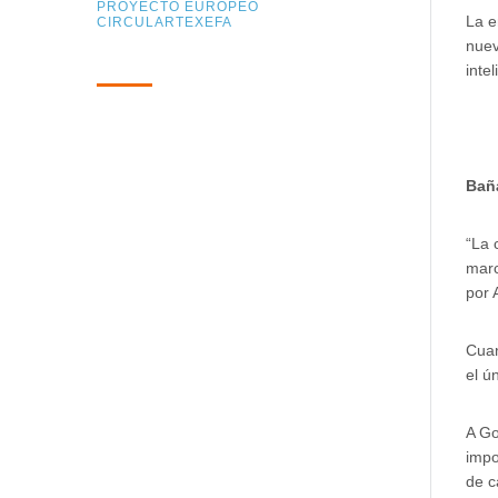
PROYECTO EUROPEO
La e
CIRCULARTEXEFA
nuev
inte
Buscar:
Bañ
“La 
marc
por 
Cuan
el ú
A Go
impo
de c