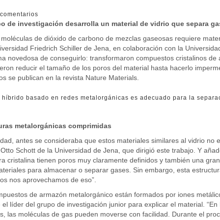
comentarios
o de investigación desarrolla un material de vidrio que separa g
 moléculas de dióxido de carbono de mezclas gaseosas requiere mater
iversidad Friedrich Schiller de Jena, en colaboración con la Universida
a novedosa de conseguirlo: transformaron compuestos cristalinos de a
eron reducir el tamaño de los poros del material hasta hacerlo imper
os se publican en la revista Nature Materials.
o híbrido basado en redes metalorgánicas es adecuado para la separa
uras metalorgánicas comprimidas
idad, antes se consideraba que estos materiales similares al vidrio no e
o Otto Schott de la Universidad de Jena, que dirigió este trabajo. Y añad
ra cristalina tienen poros muy claramente definidos y también una gran
eriales para almacenar o separar gases. Sin embargo, esta estructura 
ros nos aprovechamos de eso”.
puestos de armazón metalorgánico están formados por iones metálicos
 el líder del grupo de investigación junior para explicar el material. “En
s, las moléculas de gas pueden moverse con facilidad. Durante el proc