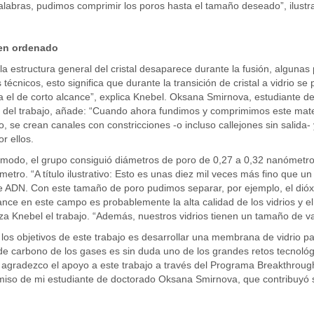
labras, pudimos comprimir los poros hasta el tamaño deseado”, ilustra
en ordenado
a estructura general del cristal desaparece durante la fusión, algunas 
 técnicos, esto significa que durante la transición de cristal a vidrio se
 el de corto alcance”, explica Knebel. Oksana Smirnova, estudiante d
l del trabajo, añade: “Cuando ahora fundimos y comprimimos este mater
o, se crean canales con constricciones -o incluso callejones sin salid
r ellos.
modo, el grupo consiguió diámetros de poro de 0,27 a 0,32 nanómetros
etro. “A título ilustrativo: Esto es unas diez mil veces más fino que 
e ADN. Con este tamaño de poro pudimos separar, por ejemplo, el dióxi
nce en este campo es probablemente la alta calidad de los vidrios y el 
za Knebel el trabajo. “Además, nuestros vidrios tienen un tamaño de v
los objetivos de este trabajo es desarrollar una membrana de vidrio p
de carbono de los gases es sin duda uno de los grandes retos tecnológ
agradezco el apoyo a este trabajo a través del Programa Breakthroughs
so de mi estudiante de doctorado Oksana Smirnova, que contribuyó sign