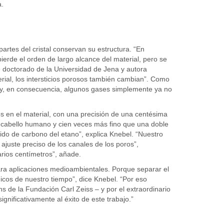
.
partes del cristal conservan su estructura. “En
 pierde el orden de largo alcance del material, pero se
e doctorado de la Universidad de Jena y autora
ial, los intersticios porosos también cambian”. Como
a- y, en consecuencia, algunos gases simplemente ya no
 en el material, con una precisión de una centésima
un cabello humano y cien veces más fino que una doble
do de carbono del etano”, explica Knebel. “Nuestro
ajuste preciso de los canales de los poros”,
arios centímetros”, añade.
ara aplicaciones medioambientales. Porque separar el
icos de nuestro tiempo”, dice Knebel. “Por eso
 de la Fundación Carl Zeiss – y por el extraordinario
ificativamente al éxito de este trabajo.”