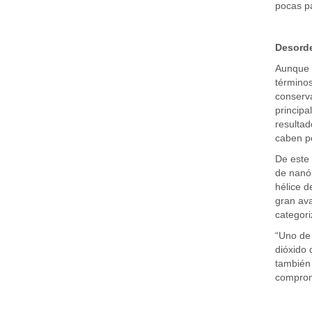
pocas pa
Desord
Aunque l
términos
conserva
principa
resultad
caben po
De este 
de nanóm
hélice d
gran ava
categori
“Uno de 
dióxido 
también 
compromi