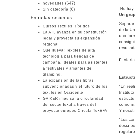
(647)
novedades
(8)
No hay 
Sin categoría
Un grup
Entradas recientes
Separar
Cursos Textiles Híbridos
de la Un
La ATL avanza en su constitución
una form
legal y proyecta su expansión
consigui
regional
resultad
Que llueva: Textiles de alta
tecnología para tiendas de
El vidri
campaña, ideales para asistentes
a festivales y amantes del
glamping.
Estruct
La expansión de las fibras
“En real
subvencionadas y el futuro de los
Institut
textiles en Occidente
estructu
GAIKER impulsa la circularidad
como mat
del sector textil a través del
Y nosot
proyecto europeo CircularTexEFA
“Los com
Buscar:
describe
regulare