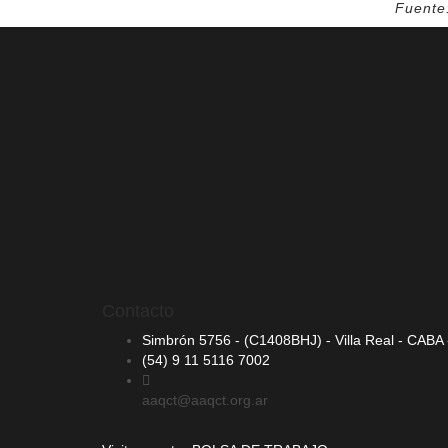
Fuente
Contacto
Simbrón 5756 - (C1408BHJ) - Villa Real - CABA -
(54) 9 11 5116 7002
aaqct@aaqct.org.ar