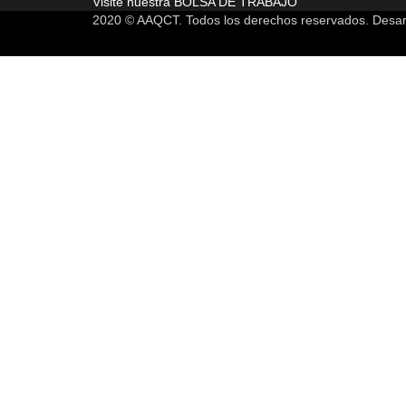
Visite nuestra
BOLSA DE TRABAJO
2020 © AAQCT. Todos los derechos reservados. Desar
Sign In
La contraseña debe tener un mínimo de 8
I want to sign up as instructor
Estoy de acuerdo con el almacenamiento y manejo de mis datos por es
Recordarme
Sign In
Registro
Restaurar la contraseña