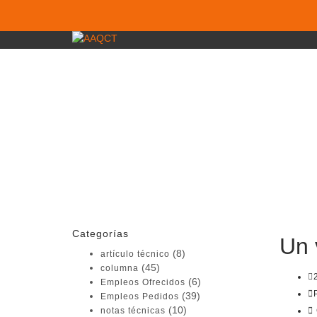
¿Tienes alguna pregunta?
Enviar la consulta
Mensaje enviado
Cerrar
Categorías
Un 
(8)
artículo técnico
(45)
columna
(6)
Empleos Ofrecidos
(39)
Empleos Pedidos
(10)
notas técnicas