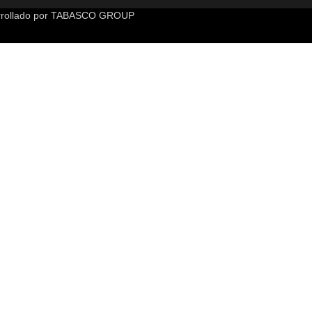
rollado por
TABASCO GROUP
 caracteres de números y letras, y contener al menos 1 letra mayúsc
te sitio web.
Política de privacidad