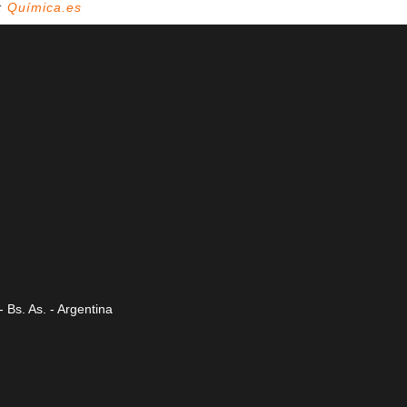
:
Química.es
 Bs. As. - Argentina